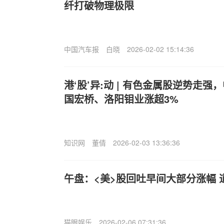
纤打破物理极限
中国汽车报
白晓
2026-02-02 15:14:36
港‘股’异:动 | 有色金属股逆势走
国宏桥、洛阳钼业涨超3%
知识网
董倩
2026-02-03 13:36:36
午盘：<美>股回吐早间大部分涨幅 道
猫眼娱乐
2026-02-06 07:31:36