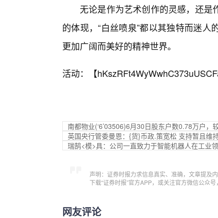
无论是作为艺术创作的灵感，还是
的体现，“白丝喷泉”都以其独特而迷人
更加广阔而美好的精神世界。
活动：【
hKszRFt4WyWwhC373uUSCF
南都物业(‘6’03506)6月30日股东户数0.78万户，
英国央行管委曼恩：{货}币政.策宽松 支持暂且维
瑞鹄<模>具：公司一直致力于智能机器人在工业
声明：证券时报力求信息真实、准确，文章提及内
下载“证券时报”官方APP，或关注官方微信公众
网友评论