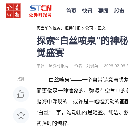
首页
快讯
要闻
股市
您当前的位置：
证券时报
>
公司
>
正文
探索“白丝喷泉”的神
觉盛宴
来源：证券时报网
作者：刘俊英
2026-02-06 
“白丝喷泉”——一个自带诗意与想
点赞
而更像是一种抽象的、弥漫在空气中的美学
脑海中浮现的，或许是一幅幅流动的画
“白丝”二字，勾勒出的是轻盈、纯洁、
初落时的纯粹。