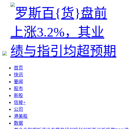
首页
快讯
要闻
股市
新股
信披+
公司
港美股
数据