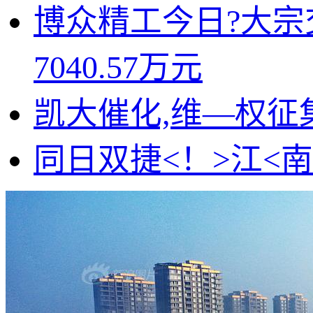
博众精工今日?大宗交
7040.57万元
凯大催化,维—权
同日双捷<！>江<