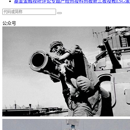
基金
金融
视听
评论
专题
产经
创投
科创板
新三板
投教
ESG
滚
公众号