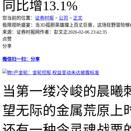
您当前的位置：
证券时报
>
公司
>
正文
极限视听盛宴：当3D孤胆英雄撞上百丈巨兽，这场狂野冒险够
来源：证券时报网
作者：彭文正
2026-02-06 23:42:35
点赞
分享
微信扫一扫：分享
当第一缕冷峻的晨曦
望无际的金属荒原上
还有一种令灵魂战栗