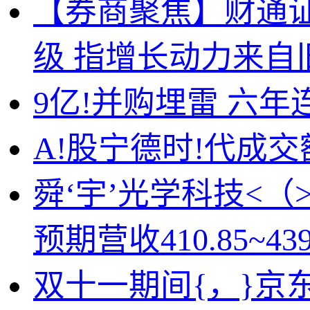
【券商聚焦】财通证券
级 指增长动力来
9亿!并购埋雷 六年
A!股宁德时!代成交额
舜‘宇’光学科技<
预期营收410.85~43
双十一期间{，}京