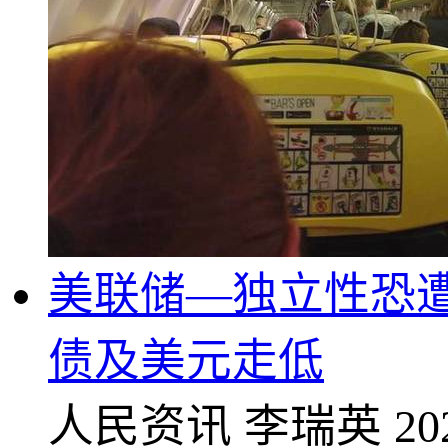
美联储—独立性恐
债及美元走低
人民资讯
李瑞英
20